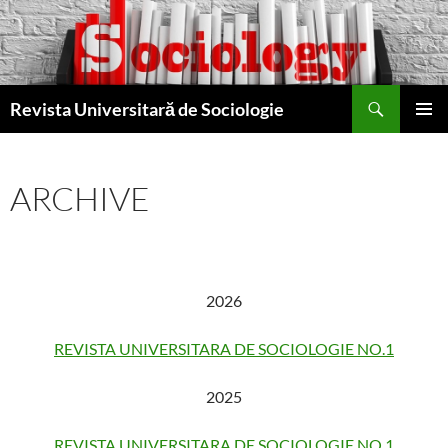
Skip
to
content
Search
Revista Universitară de Sociologie
PRIMAR
MENU
ARCHIVE
2026
REVISTA UNIVERSITARA DE SOCIOLOGIE NO.1
2025
REVISTA UNIVERSITARA DE SOCIOLOGIE NO.1